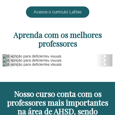
Acesse o currículo Lattes
Aprenda com os melhores
professores
Anterior
Próx
Anterior
Próx
Anterior
Próx
Nosso curso conta com os
professores mais importantes
na área de AHSD, sendo