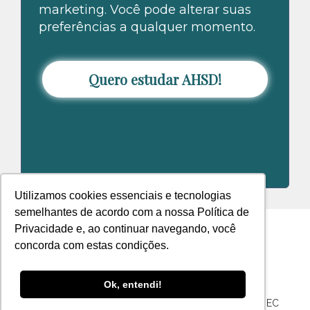
marketing. Você pode alterar suas
preferências a qualquer momento.
Quero estudar AHSD!
Utilizamos cookies essenciais e tecnologias
semelhantes de acordo com a nossa Política de
Privacidade e, ao continuar navegando, você
concorda com estas condições.
Confira nosso Instagram
Ok, entendi!
Matricule-se
Registro no portal e-MEC