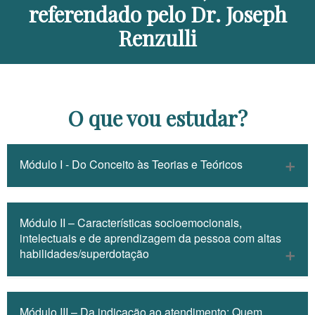
referendado pelo Dr. Joseph
Renzulli
O que vou estudar?
Módulo I - Do Conceito às Teorias e Teóricos
▪ Definições e Conceituações sobre Altas
Habilidades / Superdotação, talento e outras
Módulo II – Características socioemocionais,
nomenclaturas recorrentes. Características e
intelectuais e de aprendizagem da pessoa com altas
mitos.
habilidades/superdotação
▪ A Teoria Triárquica de Inteligência de Robert
Sternbergs
▪ O desenvolvimento socioemocional das pessoas
com AH/SD em múltiplos contextos
▪ A Teoria das Inteligências Múltiplas de Howard
Módulo III – Da indicação ao atendimento: Quem