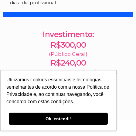
dia a dia profissional.
Investimento:
R$300,00
(Público Geral)
R$240,00
(Estudantes ou Ex-aluno Sapiens/Conceito)
Utilizamos cookies essenciais e tecnologias
semelhantes de acordo com a nossa Política de
Ficou com alguma dúvida?
Privacidade e, ao continuar navegando, você
concorda com estas condições.
FALAR COM O CONSULTOR
Ok, entendi!